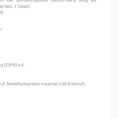
n der Bundesrepublik Deutschland tätig als
4d Abs. 1 GewO.
99
u
 (DIHK) e.V.
nruf; Mobilfunkpreise maximal 0,60 €/Anruf)