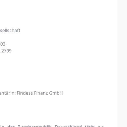
ellschaft
203
 2799
entärin: Findess Finanz GmbH