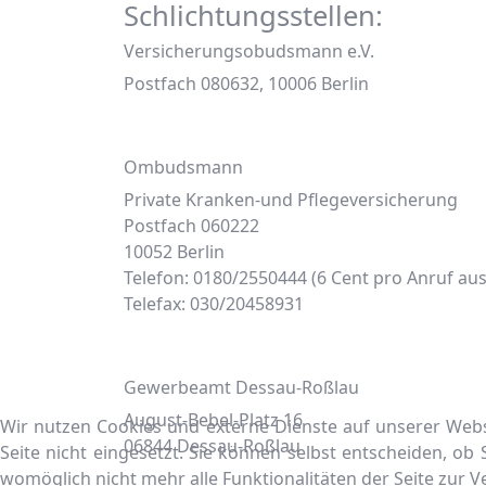
Schlichtungsstellen:
Versicherungsobudsmann e.V.
Postfach 080632, 10006 Berlin
Ombudsmann
Private Kranken-und Pflegeversicherung
Postfach 060222
10052 Berlin
Telefon: 0180/2550444 (6 Cent pro Anruf au
Telefax: 030/20458931
Gewerbeamt Dessau-Roßlau
August-Bebel-Platz 16
Wir nutzen Cookies und externe Dienste auf unserer Websi
06844 Dessau-Roßlau
Seite nicht eingesetzt. Sie können selbst entscheiden, ob
womöglich nicht mehr alle Funktionalitäten der Seite zur 