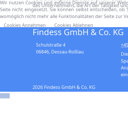
Wir nutzen Cookies und externe Dienste auf unserer Websi
des Unternehmens, die Art der Tätigkeit un
Seite nicht eingesetzt. Sie können selbst entscheiden, ob
womöglich nicht mehr alle Funktionalitäten der Seite zur 
Cookies Annehmen
Cookies Ablehnen
Findess GmbH & Co. KG
Schulstraße 4
+49
06846
,
Dessau-Roßlau
Di
Sp
An
ein
2026 Findess GmbH & Co. KG