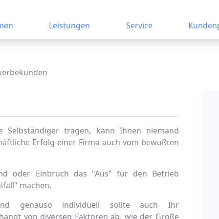
men
Leistungen
Service
Kundenp
erbekunden
ls Selbständiger tragen, kann Ihnen niemand
äftliche Erfolg einer Firma auch vom bewußten
and oder Einbruch das "Aus" für den Betrieb
fall" machen.
und genauso individuell sollte auch Ihr
hängt von diversen Faktoren ab, wie der Größe