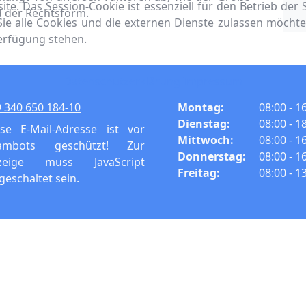
te. Das Session-Cookie ist essenziell für den Betrieb der
d der Rechtsform.
 Sie alle Cookies und die externen Dienste zulassen möchte
Verfügung stehen.
Datenschutzerklärung
Impressum
 340 650 184-10
Montag:
08:00 - 1
Dienstag:
08:00 - 1
ese E-Mail-Adresse ist vor
Mittwoch:
08:00 - 1
ambots geschützt! Zur
Donnerstag:
08:00 - 1
zeige muss JavaScript
Freitag:
08:00 - 1
geschaltet sein.